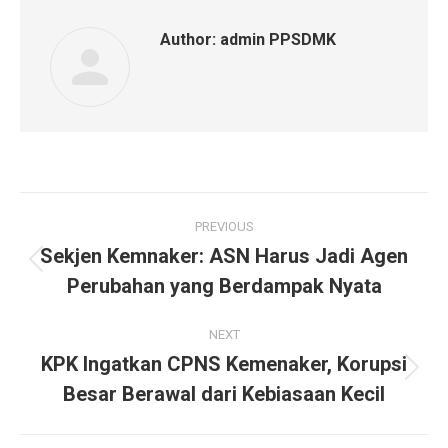
Author:
admin PPSDMK
Post
PREVIOUS
navigation
Sekjen Kemnaker: ASN Harus Jadi Agen
Previous
Perubahan yang Berdampak Nyata
post:
NEXT
KPK Ingatkan CPNS Kemenaker, Korupsi
Next
Besar Berawal dari Kebiasaan Kecil
post: