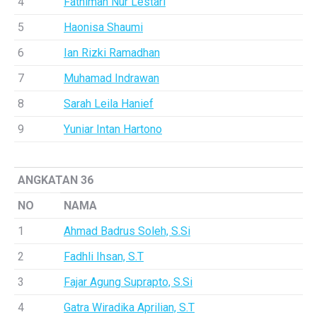
4
Fathimah Nur Lestari
5
Haonisa Shaumi
6
Ian Rizki Ramadhan
7
Muhamad Indrawan
8
Sarah Leila Hanief
9
Yuniar Intan Hartono
ANGKATAN 36
NO
NAMA
1
Ahmad Badrus Soleh, S.Si
2
Fadhli Ihsan, S.T
3
Fajar Agung Suprapto, S.Si
4
Gatra Wiradika Aprilian, S.T