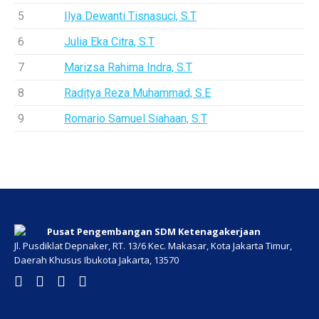
5
Ilya Dewanti Tisnasuci, S.T
6
Julia Eka Citra, S.T
7
Marizsa Rahima Indra, S.T
8
Raditya Reza Muhammad, S.E
9
Romario Samuel Siahaan, S.T
Pusat Pengembangan SDM Ketenagakerjaan
Jl. Pusdiklat Depnaker, RT. 13/6 Kec. Makasar, Kota Jakarta Timur,
Daerah Khusus Ibukota Jakarta, 13570