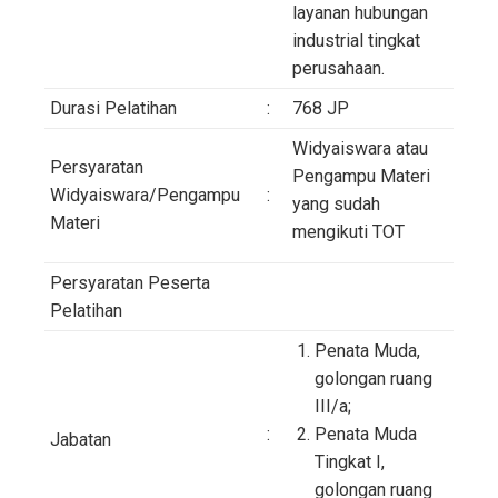
layanan hubungan
industrial tingkat
perusahaan.
Durasi Pelatihan
:
768 JP
Widyaiswara atau
Persyaratan
Pengampu Materi
Widyaiswara/Pengampu
:
yang sudah
Materi
mengikuti TOT
Persyaratan Peserta
Pelatihan
Penata Muda,
golongan ruang
III/a;
:
Penata Muda
Jabatan
Tingkat I,
golongan ruang