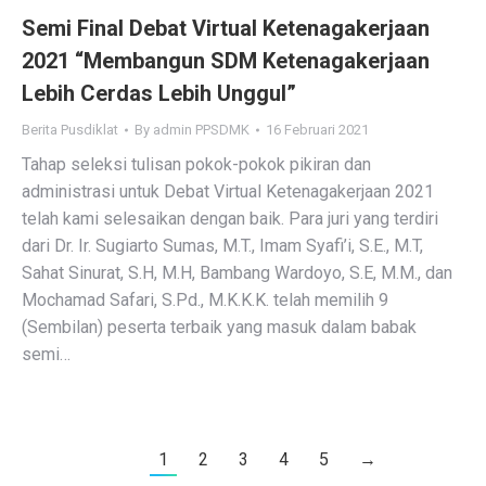
Semi Final Debat Virtual Ketenagakerjaan
2021 “Membangun SDM Ketenagakerjaan
Lebih Cerdas Lebih Unggul”
Berita Pusdiklat
By
admin PPSDMK
16 Februari 2021
Tahap seleksi tulisan pokok-pokok pikiran dan
administrasi untuk Debat Virtual Ketenagakerjaan 2021
telah kami selesaikan dengan baik. Para juri yang terdiri
dari Dr. Ir. Sugiarto Sumas, M.T., Imam Syafi’i, S.E., M.T,
Sahat Sinurat, S.H, M.H, Bambang Wardoyo, S.E, M.M., dan
Mochamad Safari, S.Pd., M.K.K.K. telah memilih 9
(Sembilan) peserta terbaik yang masuk dalam babak
semi…
1
2
3
4
5
→