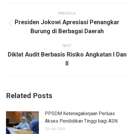
Post
PREVIOUS
navigation
Presiden Jokowi Apresiasi Penangkar
Previous
Burung di Berbagai Daerah
post:
NEXT
Diklat Audit Berbasis Risiko Angkatan I Dan
Next
II
post:
Related Posts
PPSDM Ketenagakerjaan Perluas
Akses Pendidikan Tinggi bagi ASN
29 Juli 2026