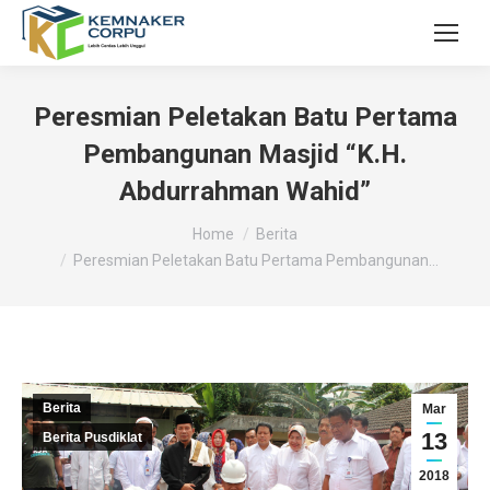
Peresmian Peletakan Batu Pertama
Pembangunan Masjid “K.H.
Abdurrahman Wahid”
You are here:
Home
Berita
Peresmian Peletakan Batu Pertama Pembangunan…
Berita
Mar
13
Berita Pusdiklat
2018