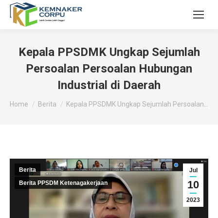
Kepala PPSDMK Ungkap Sejumlah
Persoalan Persoalan Hubungan
Industrial di Daerah
You are here:
Home
Berita
Kepala PPSDMK Ungkap Sejumlah Persoalan…
Berita
Jul
10
Berita PPSDM Ketenagakerjaan
2023