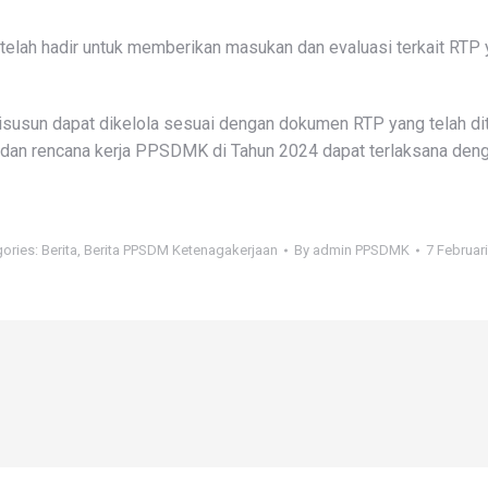
elah hadir untuk memberikan masukan dan evaluasi terkait RTP y
g disusun dapat dikelola sesuai dengan dokumen RTP yang telah d
 dan rencana kerja PPSDMK di Tahun 2024 dapat terlaksana deng
gories:
Berita
,
Berita PPSDM Ketenagakerjaan
By
admin PPSDMK
7 Februar