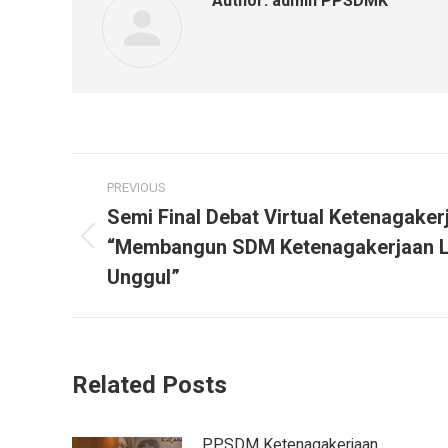
Author:
admin PPSDMK
PREVIOUS
Semi Final Debat Virtual Ketenagaker
“Membangun SDM Ketenagakerjaan L
Unggul”
Related Posts
PPSDM Ketenagakerjaan