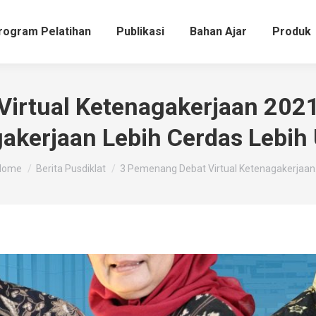
rogram Pelatihan
Publikasi
Bahan Ajar
Produk
Virtual Ketenagakerjaan 2
akerjaan Lebih Cerdas Lebih
ou are here:
Home
Berita Pusdiklat
3 Pemenang Debat Virtual Ketenagakerjaa