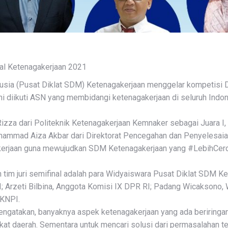
ual Ketenagakerjaan 2021
sia (Pusat Diklat SDM) Ketenagakerjaan menggelar kompetisi D
ini diikuti ASN yang membidangi ketenagakerjaan di seluruh Ind
Rizza dari Politeknik Ketenagakerjaan Kemnaker sebagai Juara I,
hammad Aiza Akbar dari Direktorat Pencegahan dan Penyelesaian
akerjaan guna mewujudkan SDM Ketenagakerjaan yang #LebihC
dan tim juri semifinal adalah para Widyaiswara Pusat Diklat SDM 
I; Arzeti Bilbina, Anggota Komisi IX DPR RI; Padang Wicaksono, 
 KNPI.
ngatakan, banyaknya aspek ketenagakerjaan yang ada beriringa
gkat daerah. Sementara untuk mencari solusi dari permasalahan te