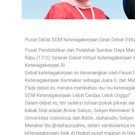
Pusat Diklat SDM Ketenagakerjaan Gelar Debat Virt
Pusat Pendididikan dan Pelatihan Sumber Daya Manu
Rabu (17/2). Gelaran Debat Virtual Ketenagakerjaan 
Ketenagakerjaan RI.
Debat ketenagakerjaan ini dimenangkan oleh Faisal 
Ketenagakerjaan Kemnaker sebagai Juara II, dan Mu
Pada debat ini, mereka membahas isu-isu ketenag
SDM Ketenagakerjaan Lebih Cerdas Lebih Unggul”.
Dalam debat ini, tim seleksi tulisan pokok pikiran 
babak final adalah Anwar Sanusi, Sekjen Kemnaker R
Universitas Indonesia; dan Addin Jauharudin, Sekjen
Menaker Ibu @idafauziyahnu, dalam sambutannya me
ketenagakerjaan, baik di tingkat pusat maupun di tin