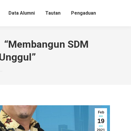
Data Alumni
Tautan
Pengaduan
021 “Membangun SDM
 Unggul”
n…
Feb
19
2021