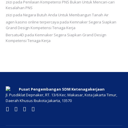
ziizi
pada
Penilaian Kompetensi PNS Bukan Untuk Mencari-cari
Kesalahan PNS
ziizi
pada
Negara Butuh Anda Untuk Membangun Tanah Air
agen kasino online terpercaya
pada
Kemnaker Segera Siapkan
Grand Design Kompetensi Tenaga Kerja
Bersatu4D
pada
Kemnaker Segera Siapkan Grand Design
Kompetensi Tenaga Kerja
Pusat Pengembangan SDM Ketenagakerjaan
Jl. Pusdiklat Depnaker, RT. 13/6 Kec. Makasar, Kota Jakarta Timur,
Daerah Khusus Ibukota Jakarta, 13570