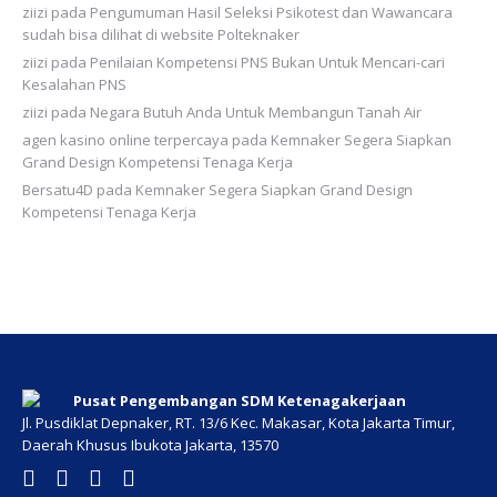
ziizi
pada
Pengumuman Hasil Seleksi Psikotest dan Wawancara
sudah bisa dilihat di website Polteknaker
ziizi
pada
Penilaian Kompetensi PNS Bukan Untuk Mencari-cari
Kesalahan PNS
ziizi
pada
Negara Butuh Anda Untuk Membangun Tanah Air
agen kasino online terpercaya
pada
Kemnaker Segera Siapkan
Grand Design Kompetensi Tenaga Kerja
Bersatu4D
pada
Kemnaker Segera Siapkan Grand Design
Kompetensi Tenaga Kerja
Pusat Pengembangan SDM Ketenagakerjaan
Jl. Pusdiklat Depnaker, RT. 13/6 Kec. Makasar, Kota Jakarta Timur,
Daerah Khusus Ibukota Jakarta, 13570