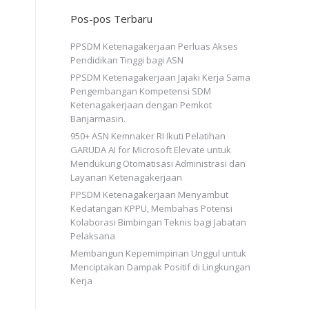
Pos-pos Terbaru
PPSDM Ketenagakerjaan Perluas Akses
Pendidikan Tinggi bagi ASN
PPSDM Ketenagakerjaan Jajaki Kerja Sama
Pengembangan Kompetensi SDM
Ketenagakerjaan dengan Pemkot
Banjarmasin.
950+ ASN Kemnaker RI Ikuti Pelatihan
GARUDA AI for Microsoft Elevate untuk
Mendukung Otomatisasi Administrasi dan
Layanan Ketenagakerjaan
PPSDM Ketenagakerjaan Menyambut
Kedatangan KPPU, Membahas Potensi
Kolaborasi Bimbingan Teknis bagi Jabatan
Pelaksana
Membangun Kepemimpinan Unggul untuk
Menciptakan Dampak Positif di Lingkungan
Kerja