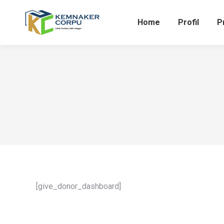
Home
Profil
P
[give_donor_dashboard]