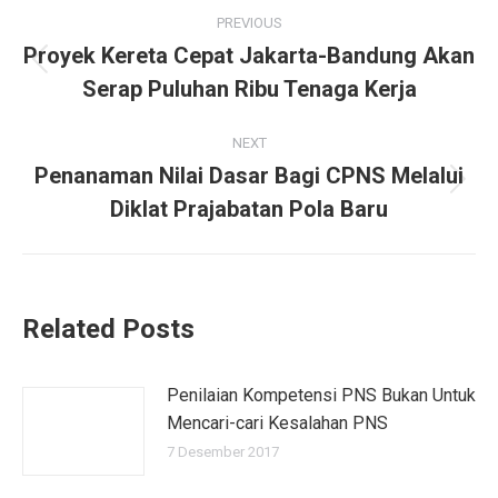
Post
PREVIOUS
navigation
Proyek Kereta Cepat Jakarta-Bandung Akan
Previous
Serap Puluhan Ribu Tenaga Kerja
post:
NEXT
Penanaman Nilai Dasar Bagi CPNS Melalui
Next
Diklat Prajabatan Pola Baru
post:
Related Posts
Penilaian Kompetensi PNS Bukan Untuk
Mencari-cari Kesalahan PNS
7 Desember 2017