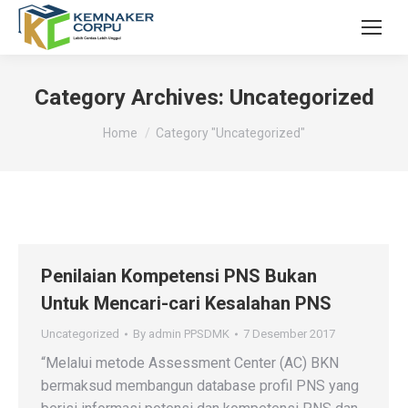
Category Archives:
Uncategorized
You are here:
Home
Category "Uncategorized"
Penilaian Kompetensi PNS Bukan
Untuk Mencari-cari Kesalahan PNS
Uncategorized
By
admin PPSDMK
7 Desember 2017
“Melalui metode Assessment Center (AC) BKN
bermaksud membangun database profil PNS yang