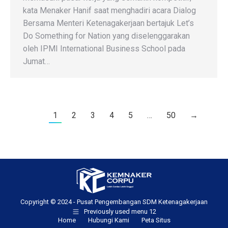
kata Menaker Hanif saat menghadiri acara Dialog
Bersama Menteri Ketenagakerjaan bertajuk Let’s
Do Something for Nation yang diselenggarakan
oleh IPMI International Business School pada
Jumat…
1
2
3
4
5
…
50
→
Copyright © 2024 - Pusat Pengembangan SDM Ketenagakerjaan
Previously used menu 12
Home
Hubungi Kami
Peta Situs