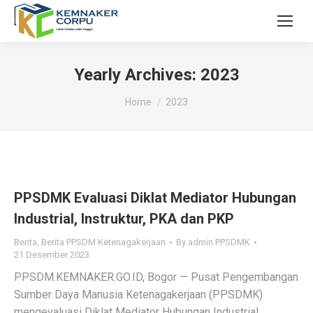
Yearly Archives:
2023
You are here:
Home
2023
PPSDMK Evaluasi Diklat Mediator Hubungan
Industrial, Instruktur, PKA dan PKP
Berita
,
Berita PPSDM Ketenagakerjaan
By
admin PPSDMK
21 Desember 2023
PPSDM.KEMNAKER.GO.ID, Bogor — Pusat Pengembangan
Sumber Daya Manusia Ketenagakerjaan (PPSDMK)
mengevaluasi Diklat Mediator Hubungan Industrial,