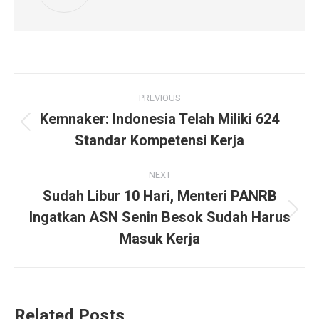
Post
PREVIOUS
navigation
Kemnaker: Indonesia Telah Miliki 624
Previous
Standar Kompetensi Kerja
post:
NEXT
Sudah Libur 10 Hari, Menteri PANRB
Ingatkan ASN Senin Besok Sudah Harus
Next
post:
Masuk Kerja
Related Posts