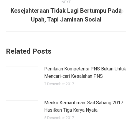
NEXT
Kesejahteraan Tidak Lagi Bertumpu Pada
Next
Upah, Tapi Jaminan Sosial
post:
Related Posts
Penilaian Kompetensi PNS Bukan Untuk
Mencari-cari Kesalahan PNS
7 Desember 2017
Menko Kemaritiman: Sail Sabang 2017
Hasilkan Tiga Karya Nyata
5 Desember 2017