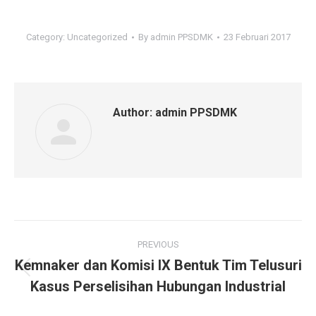
Category:
Uncategorized
By
admin PPSDMK
23 Februari 2017
Author:
admin PPSDMK
Post
PREVIOUS
navigation
Kemnaker dan Komisi IX Bentuk Tim Telusuri
Previous
Kasus Perselisihan Hubungan Industrial
post: