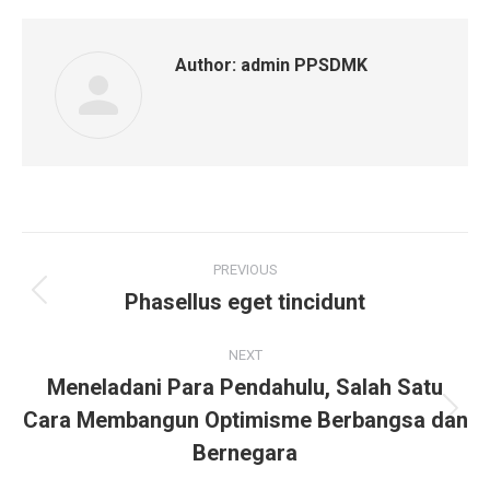
Author:
admin PPSDMK
Post
PREVIOUS
navigation
Phasellus eget tincidunt
Previous
post:
NEXT
Meneladani Para Pendahulu, Salah Satu
Cara Membangun Optimisme Berbangsa dan
Next
post:
Bernegara