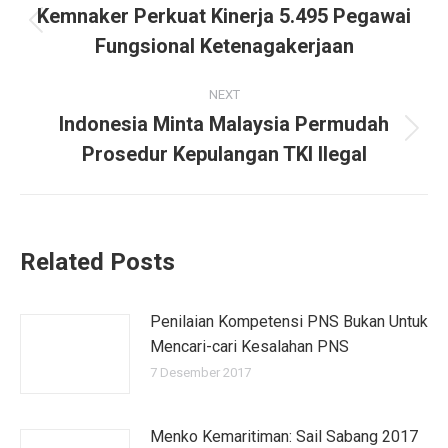
navigation
Kemnaker Perkuat Kinerja 5.495 Pegawai
Previous
Fungsional Ketenagakerjaan
post:
NEXT
Indonesia Minta Malaysia Permudah
Next
Prosedur Kepulangan TKI Ilegal
post:
Related Posts
Penilaian Kompetensi PNS Bukan Untuk
Mencari-cari Kesalahan PNS
7 Desember 2017
Menko Kemaritiman: Sail Sabang 2017