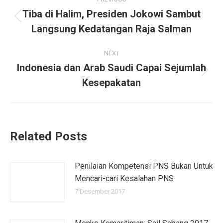
navigation
Tiba di Halim, Presiden Jokowi Sambut
Previous
Langsung Kedatangan Raja Salman
post:
NEXT
Indonesia dan Arab Saudi Capai Sejumlah
Next
Kesepakatan
post:
Related Posts
Penilaian Kompetensi PNS Bukan Untuk
Mencari-cari Kesalahan PNS
7 Desember 2017