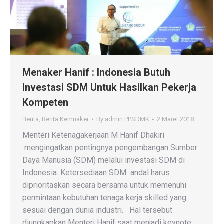
Menaker Hanif : Indonesia Butuh
Investasi SDM Untuk Hasilkan Pekerja
Kompeten
Berita
,
Berita Kemnaker
By
admin PPSDMK
2 Maret 2018
Menteri Ketenagakerjaan M Hanif Dhakiri
mengingatkan pentingnya pengembangan Sumber
Daya Manusia (SDM) melalui investasi SDM di
Indonesia. Ketersediaan SDM andal harus
diprioritaskan secara bersama untuk memenuhi
permintaan kebutuhan tenaga kerja skilled yang
sesuai dengan dunia industri. Hal tersebut
diungkapkan Menteri Hanif saat menjadi keynote