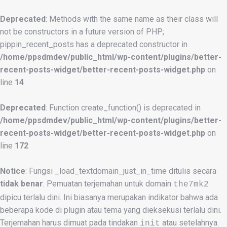
Deprecated
: Methods with the same name as their class will
not be constructors in a future version of PHP;
pippin_recent_posts has a deprecated constructor in
/home/ppsdmdev/public_html/wp-content/plugins/better-
recent-posts-widget/better-recent-posts-widget.php
on
line
14
Deprecated
: Function create_function() is deprecated in
/home/ppsdmdev/public_html/wp-content/plugins/better-
recent-posts-widget/better-recent-posts-widget.php
on
line
172
Notice
: Fungsi _load_textdomain_just_in_time ditulis secara
tidak benar
. Pemuatan terjemahan untuk domain
the7mk2
dipicu terlalu dini. Ini biasanya merupakan indikator bahwa ada
beberapa kode di plugin atau tema yang dieksekusi terlalu dini.
Terjemahan harus dimuat pada tindakan
atau setelahnya.
init