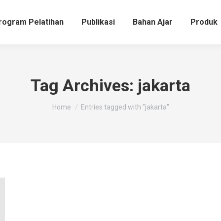
rogram Pelatihan
Publikasi
Bahan Ajar
Produk
Tag Archives:
jakarta
You are here:
Home
Entries tagged with "jakarta"