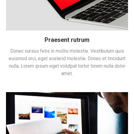
Praesent rutrum
Donec cursus felis in mollis molestie. Vestibulum quis
euismod orci, eget scelerid molestie. Donec et tincidunt
nulla, Lorem ipsum eget volutpat tortor lorem nulla dolor
amet.